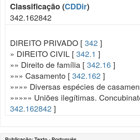
Classificação (
CDDir
)
342.162842
DIREITO PRIVADO [
342
]
» DIREITO CIVIL [
342.1
]
»» Direito de família [
342.16
]
»»» Casamento [
342.162
]
»»»» Diversas espécies de casamen
»»»»» Uniões ilegítimas. Concubinato
342.162842
]
Publicação: Texto - Português