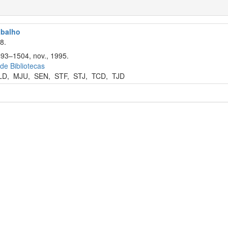
abalho
8.
493–1504, nov., 1995.
 de Bibliotecas
LD
,
MJU
,
SEN
,
STF
,
STJ
,
TCD
,
TJD