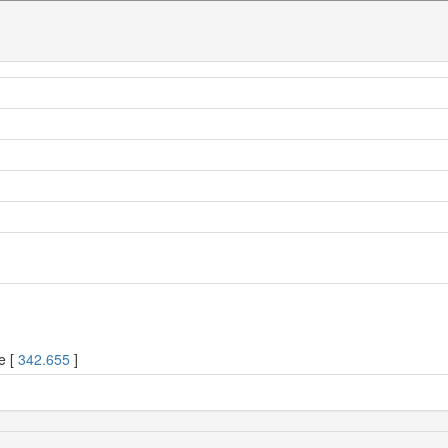
e [
342.655
]