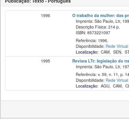
Publicação: Texto - Português
1996
O trabalho da mulher: das pr
Imprenta: São Paulo, Ltr, 199
Descrição Física: 214 p.
ISBN: 8573221097
Referência: 1996.
Disponibilidade:
Rede Virtual
Localização:
CAM
,
SEN
,
S
1995
Revista LTr: legislação do t
Imprenta: São Paulo, Ltr, 197
Referência: v. 59, n. 11, p. 
Disponibilidade:
Rede Virtual
Localização:
AGU
,
CAM
,
C