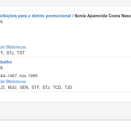
oibições para o direito promocional
/ Sonia Aparecida Costa Nas
6.
 de Bibliotecas
TF
,
STJ
,
TST
rabalho
8.
1464–1467, nov, 1995.
 de Bibliotecas
LD
,
MJU
,
SEN
,
STF
,
STJ
,
TCD
,
TJD