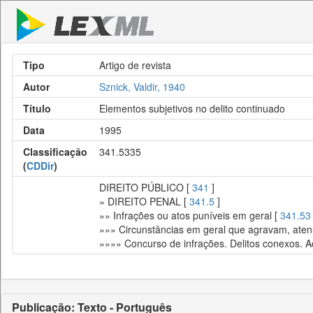
Tipo
Artigo de revista
Autor
Sznick, Valdir, 1940
Título
Elementos subjetivos no delito continuado
Data
1995
Classificação
341.5335
(
CDDir
)
DIREITO PÚBLICO [
341
]
» DIREITO PENAL [
341.5
]
»» Infrações ou atos puníveis em geral [
341.53
»»» Circunstâncias em geral que agravam, ate
»»»» Concurso de infrações. Delitos conexos. A
Publicação: Texto - Português