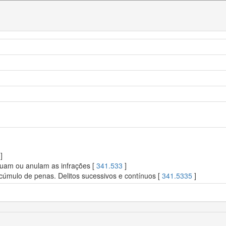
]
nuam ou anulam as infrações [
341.533
]
cúmulo de penas. Delitos sucessivos e contínuos [
341.5335
]