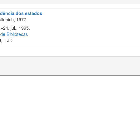
rudência dos estados
llenich, 1977.
–24, jul., 1995.
 de Bibliotecas
J
,
TJD