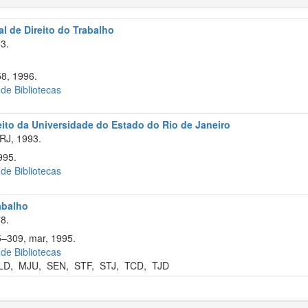
l de Direito do Trabalho
3.
58, 1996.
 de Bibliotecas
eito da Universidade do Estado do Rio de Janeiro
RJ, 1993.
995.
 de Bibliotecas
rabalho
8.
5–309, mar, 1995.
 de Bibliotecas
LD
,
MJU
,
SEN
,
STF
,
STJ
,
TCD
,
TJD