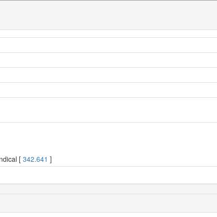
ndical [
342.641
]