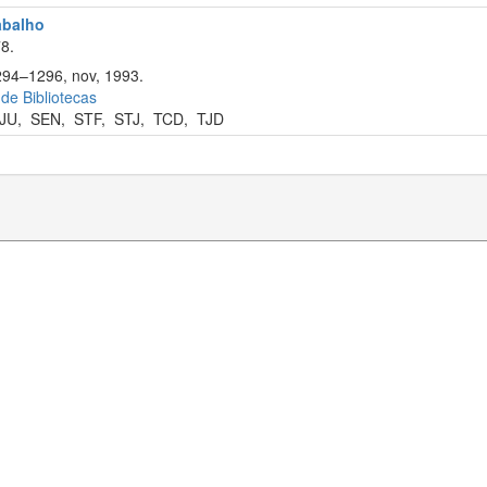
rabalho
8.
1294–1296, nov, 1993.
 de Bibliotecas
JU
,
SEN
,
STF
,
STJ
,
TCD
,
TJD