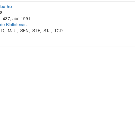
abalho
8.
0–437, abr, 1991.
 de Bibliotecas
LD
,
MJU
,
SEN
,
STF
,
STJ
,
TCD