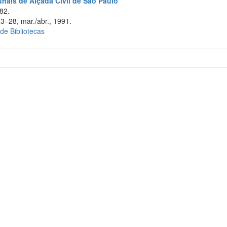
unais de Alçada Civil de São Paulo
82.
23–28, mar./abr., 1991.
 de Bibliotecas