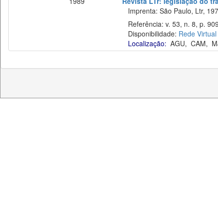
1989
Revista LTr: legislação do t
Imprenta: São Paulo, Ltr, 197
Referência: v. 53, n. 8, p. 90
Disponibilidade:
Rede Virtual
Localização:
AGU
,
CAM
,
M