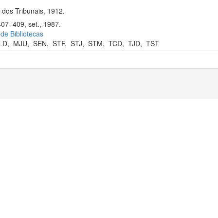
dos Tribunais, 1912.
407–409, set., 1987.
 de Bibliotecas
LD
,
MJU
,
SEN
,
STF
,
STJ
,
STM
,
TCD
,
TJD
,
TST