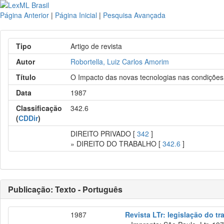
Página Anterior
|
Página Inicial
|
Pesquisa Avançada
Tipo
Artigo de revista
Autor
Robortella, Luiz Carlos Amorim
Título
O Impacto das novas tecnologias nas condições
Data
1987
Classificação
342.6
(
CDDir
)
DIREITO PRIVADO [
342
]
» DIREITO DO TRABALHO [
342.6
]
Publicação: Texto - Português
1987
Revista LTr: legislação do tr