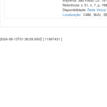
Imprenta: São Paulo, Ltr, 197
Referência: v. 51, n. 7, p. 788
Disponibilidade:
Rede Virtual
Localização:
CAM
,
MJU
,
S
2024-08-13T01:36:59.000Z [ 11997431 ]