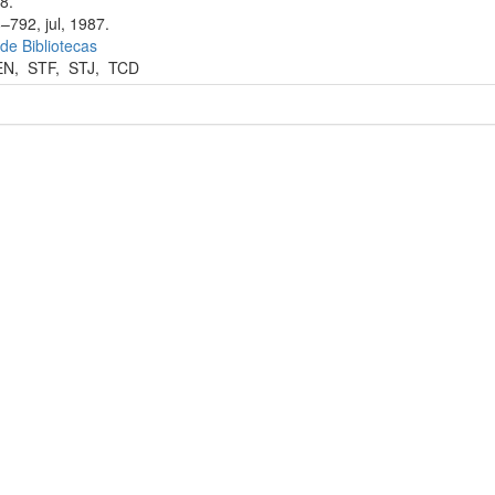
8.
–792, jul, 1987.
 de Bibliotecas
EN
,
STF
,
STJ
,
TCD