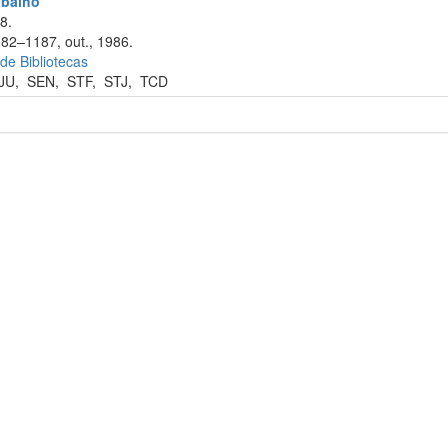
abalho
8.
182–1187, out., 1986.
 de Bibliotecas
JU
,
SEN
,
STF
,
STJ
,
TCD