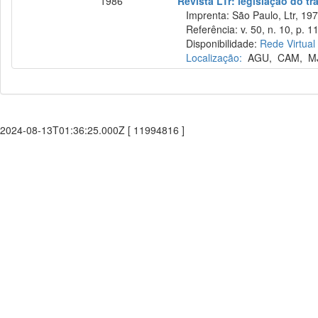
1986
Revista LTr: legislação do tr
Imprenta: São Paulo, Ltr, 197
Referência: v. 50, n. 10, p. 1
Disponibilidade:
Rede Virtual
Localização:
AGU
,
CAM
,
M
2024-08-13T01:36:25.000Z [ 11994816 ]