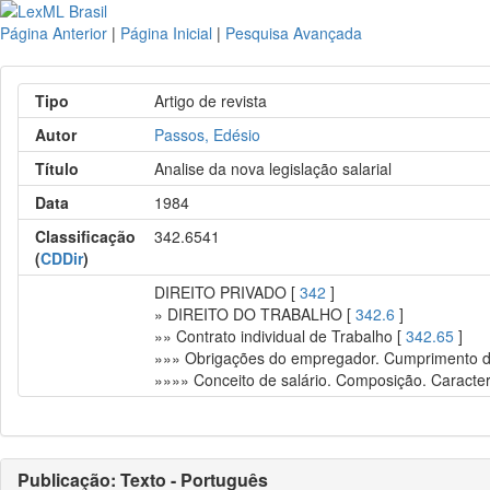
Página Anterior
|
Página Inicial
|
Pesquisa Avançada
Tipo
Artigo de revista
Autor
Passos, Edésio
Título
Analise da nova legislação salarial
Data
1984
Classificação
342.6541
(
CDDir
)
DIREITO PRIVADO [
342
]
» DIREITO DO TRABALHO [
342.6
]
»» Contrato individual de Trabalho [
342.65
]
»»» Obrigações do empregador. Cumprimento da
»»»» Conceito de salário. Composição. Caracte
Publicação: Texto - Português