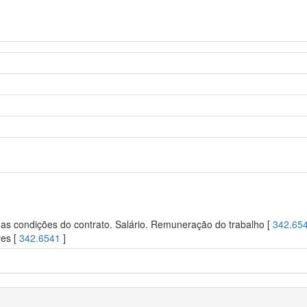
s condições do contrato. Salário. Remuneração do trabalho [
342.65
res [
342.6541
]