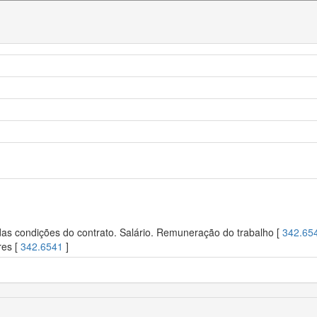
s condições do contrato. Salário. Remuneração do trabalho [
342.65
res [
342.6541
]