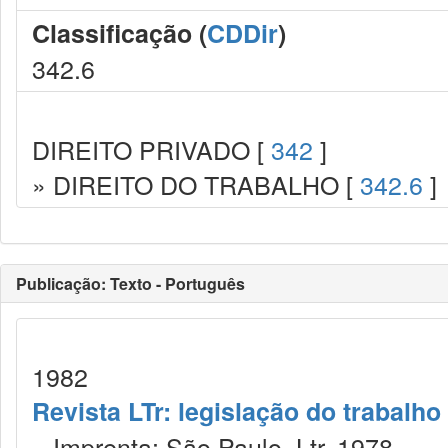
Classificação (
CDDir
)
342.6
DIREITO PRIVADO [
342
]
» DIREITO DO TRABALHO [
342.6
]
Publicação: Texto - Português
1982
Revista LTr: legislação do trabalho
Imprenta: São Paulo, Ltr, 1978.