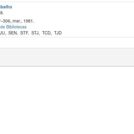
rabalho
8.
7–306, mar., 1981.
 de Bibliotecas
JU
,
SEN
,
STF
,
STJ
,
TCD
,
TJD