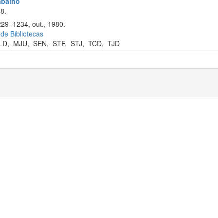
rabalho
8.
229–1234, out., 1980.
 de Bibliotecas
LD
,
MJU
,
SEN
,
STF
,
STJ
,
TCD
,
TJD