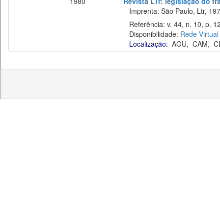
1980
Revista LTr: legislação do t
Imprenta: São Paulo, Ltr, 197
Referência: v. 44, n. 10, p. 1
Disponibilidade:
Rede Virtual
Localização:
AGU
,
CAM
,
C