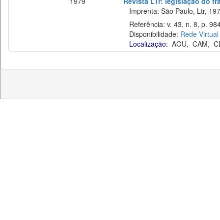
1979
Revista LTr: legislação do t
Imprenta: São Paulo, Ltr, 197
Referência: v. 43, n. 8, p. 98
Disponibilidade:
Rede Virtual
Localização:
AGU
,
CAM
,
C