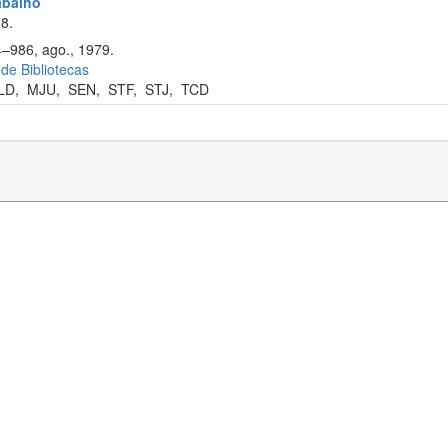
rabalho
8.
4–986, ago., 1979.
 de Bibliotecas
LD
,
MJU
,
SEN
,
STF
,
STJ
,
TCD