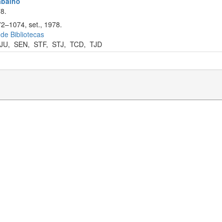
rabalho
8.
72–1074, set., 1978.
 de Bibliotecas
JU
,
SEN
,
STF
,
STJ
,
TCD
,
TJD