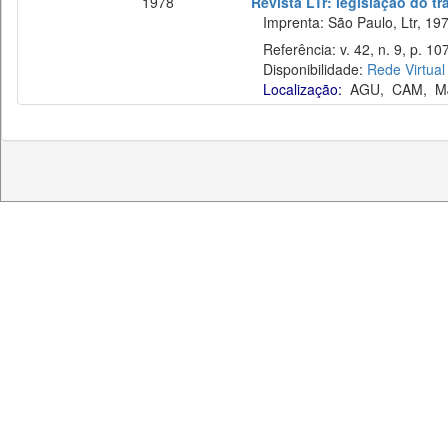
1978
Revista LTr: legislação do t
Imprenta: São Paulo, Ltr, 197
Referência: v. 42, n. 9, p. 10
Disponibilidade:
Rede Virtual
Localização:
AGU
,
CAM
,
M