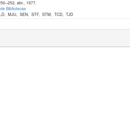
250–252, abr., 1977.
 de Bibliotecas
LD
,
MJU
,
SEN
,
STF
,
STM
,
TCD
,
TJD