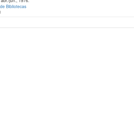
abr./jun., 1976.
 de Bibliotecas
J