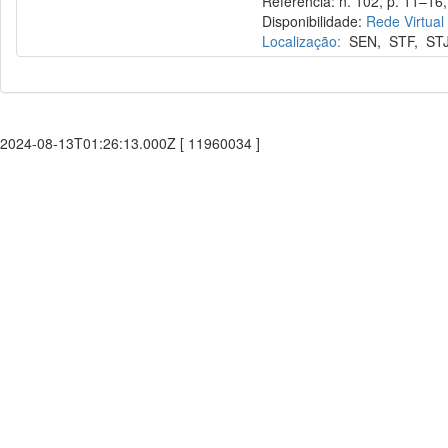
Referência: n. 102, p. 11–16, 
Disponibilidade:
Rede Virtual
Localização:
SEN
,
STF
,
ST
2024-08-13T01:26:13.000Z [ 11960034 ]