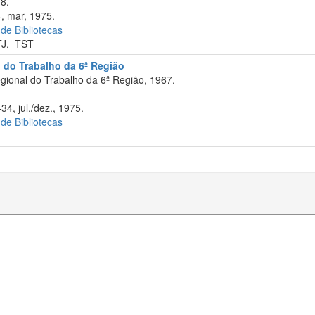
8.
, mar, 1975.
 de Bibliotecas
TJ
,
TST
l do Trabalho da 6ª Região
gional do Trabalho da 6ª Região, 1967.
34, jul./dez., 1975.
 de Bibliotecas