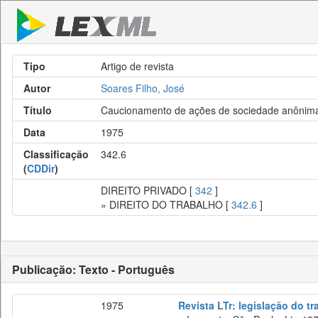
Tipo
Artigo de revista
Autor
Soares Filho, José
Título
Caucionamento de ações de sociedade anônima e
Data
1975
Classificação
342.6
(
CDDir
)
DIREITO PRIVADO [
342
]
» DIREITO DO TRABALHO [
342.6
]
Publicação: Texto - Português
1975
Revista LTr: legislação do t