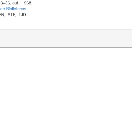
33–36, out., 1968.
 de Bibliotecas
EN
,
STF
,
TJD