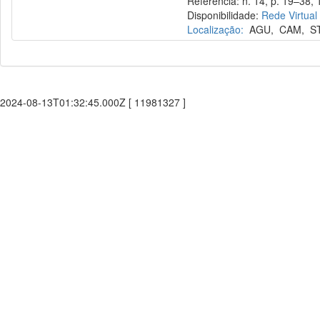
Referência: n. 14, p. 19–38, 
Disponibilidade:
Rede Virtual
Localização:
AGU
,
CAM
,
S
2024-08-13T01:32:45.000Z [ 11981327 ]