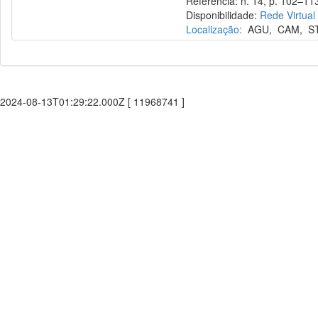
Referência: n. 14, p. 102–113
Disponibilidade:
Rede Virtual
Localização:
AGU
,
CAM
,
S
2024-08-13T01:29:22.000Z [ 11968741 ]