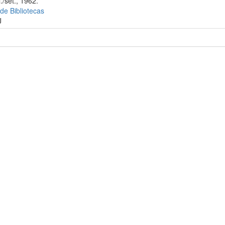
./set., 1962.
 de Bibliotecas
J