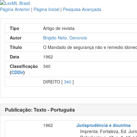
Página Anterior
|
Página Inicial
|
Pesquisa Avançada
Tipo
Artigo de revista
Autor
Brigido Neto, Geroncio
Título
O Mandado de segurança não e remedio idoneo pa
Data
1962
Classificação
340
(
CDDir
)
DIREITO [
340
]
Publicação: Texto - Português
1962
Jurisprudência e doutrina
Imprenta: Fortaleza, Ed. Jurí