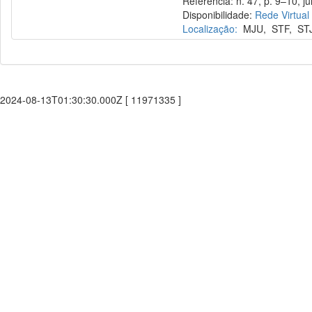
Referência: n. 47, p. 9–10, jul
Disponibilidade:
Rede Virtual
Localização:
MJU
,
STF
,
ST
2024-08-13T01:30:30.000Z [ 11971335 ]