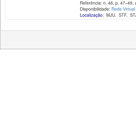
Referência: n. 46, p. 47–49, a
Disponibilidade:
Rede Virtual
Localização:
MJU
,
STF
,
ST