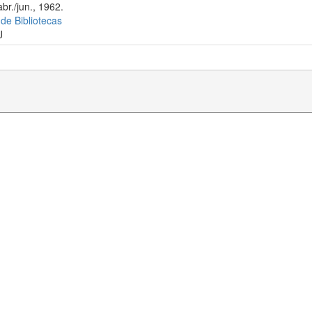
br./jun., 1962.
 de Bibliotecas
J