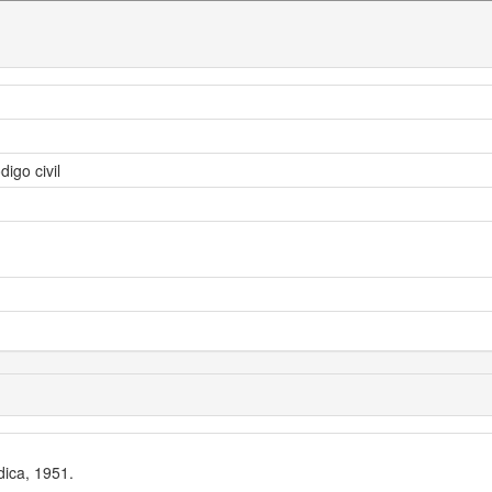
igo civil
dica, 1951.