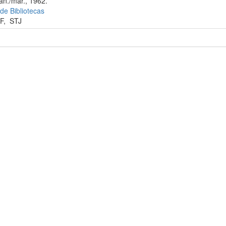
an./mar., 1962.
 de Bibliotecas
F
,
STJ