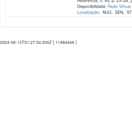
Referência: n. 45, p. 23–24, j
Disponibilidade:
Rede Virtual
Localização:
MJU
,
SEN
,
ST
2024-08-13T01:27:54.000Z [ 11964448 ]