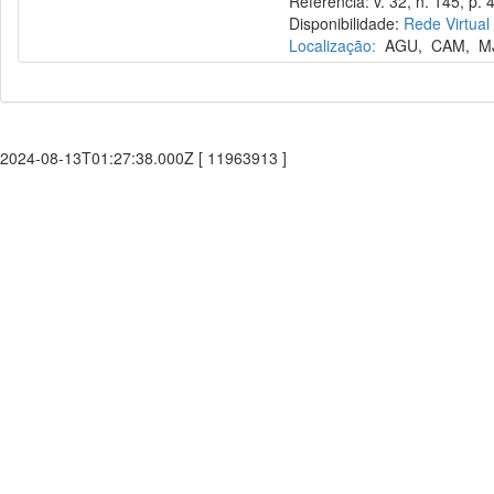
Referência: v. 32, n. 145, p. 
Disponibilidade:
Rede Virtual
Localização:
AGU
,
CAM
,
M
2024-08-13T01:27:38.000Z [ 11963913 ]