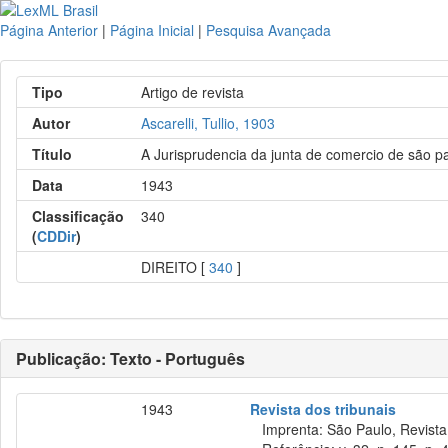
Página Anterior
|
Página Inicial
|
Pesquisa Avançada
Tipo
Artigo de revista
Autor
Ascarelli, Tullio, 1903
Título
A Jurisprudencia da junta de comercio de são p
Data
1943
Classificação
340
(
CDDir
)
DIREITO [
340
]
Publicação: Texto - Português
1943
Revista dos tribunais
Imprenta: São Paulo, Revista 