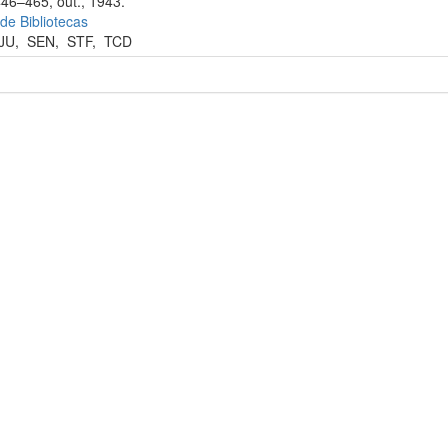
446–465, out., 1943.
 de Bibliotecas
JU
,
SEN
,
STF
,
TCD