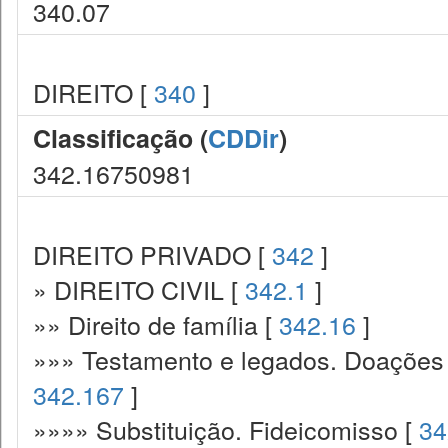
340.07
DIREITO [
340
]
Classificação (
CDDir
)
342.16750981
DIREITO PRIVADO [
342
]
» DIREITO CIVIL [
342.1
]
»» Direito de família [
342.16
]
»»» Testamento e legados. Doações p
342.167
]
»»»» Substituição. Fideicomisso [
34