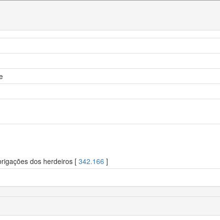
e
brigações dos herdeiros [
342.166
]