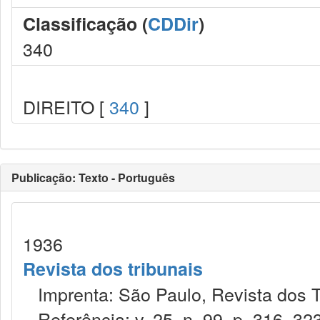
Classificação (
CDDir
)
340
DIREITO [
340
]
Publicação: Texto - Português
1936
Revista dos tribunais
Imprenta: São Paulo, Revista dos T
Referência: v. 25, n. 99, p. 316–323,