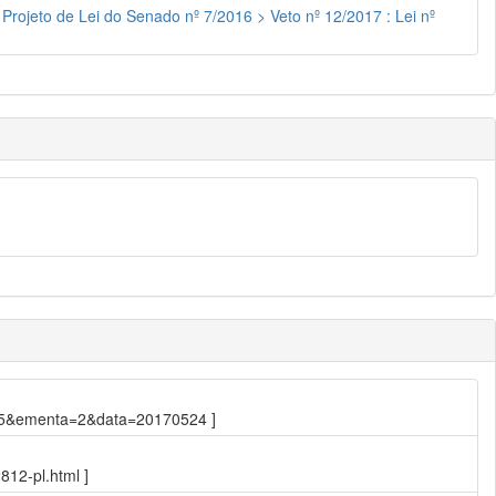
Projeto de Lei do Senado nº 7/2016 > Veto nº 12/2017 : Lei nº
3.445&ementa=2&data=20170524 ]
812-pl.html ]