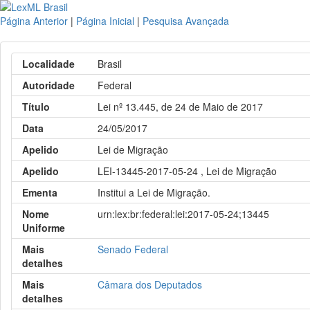
Página Anterior
|
Página Inicial
|
Pesquisa Avançada
Localidade
Brasil
Autoridade
Federal
Título
Lei nº 13.445, de 24 de Maio de 2017
Data
24/05/2017
Apelido
Lei de Migração
Apelido
LEI-13445-2017-05-24 , Lei de Migração
Ementa
Institui a Lei de Migração.
Nome
urn:lex:br:federal:lei:2017-05-24;13445
Uniforme
Mais
Senado Federal
detalhes
Mais
Câmara dos Deputados
detalhes