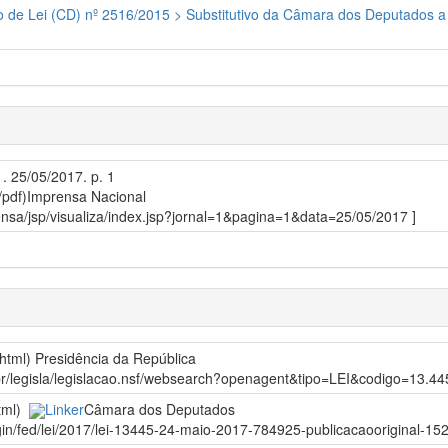
o de Lei (CD) nº 2516/2015 > Substitutivo da Câmara dos Deputados a 
1. 25/05/2017. p. 1
/pdf)
Imprensa Nacional
prensa/jsp/visualiza/index.jsp?jornal=1&pagina=1&data=25/05/2017 ]
/html)
Presidência da República
gov.br/legisla/legislacao.nsf/websearch?openagent&tipo=LEI&codigo=1
html)
Linker
Câmara dos Deputados
gin/fed/lei/2017/lei-13445-24-maio-2017-784925-publicacaooriginal-152