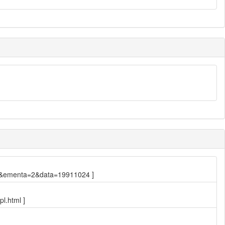
.249&ementa=2&data=19911024 ]
l.html ]