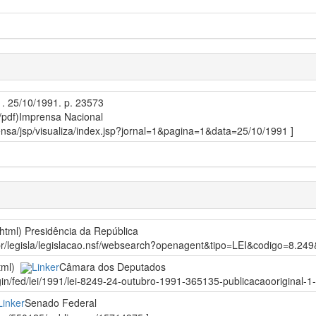
 1. 25/10/1991. p. 23573
/pdf)
Imprensa Nacional
prensa/jsp/visualiza/index.jsp?jornal=1&pagina=1&data=25/10/1991 ]
/html)
Presidência da República
gov.br/legisla/legislacao.nsf/websearch?openagent&tipo=LEI&codigo=8
html)
Linker
Câmara dos Deputados
gin/fed/lei/1991/lei-8249-24-outubro-1991-365135-publicacaooriginal-1-p
Linker
Senado Federal