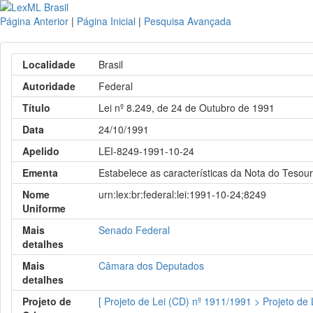
Página Anterior
|
Página Inicial
|
Pesquisa Avançada
Localidade
Brasil
Autoridade
Federal
Título
Lei nº 8.249, de 24 de Outubro de 1991
Data
24/10/1991
Apelido
LEI-8249-1991-10-24
Ementa
Estabelece as características da Nota do Tesour
Nome
urn:lex:br:federal:lei:1991-10-24;8249
Uniforme
Mais
Senado Federal
detalhes
Mais
Câmara dos Deputados
detalhes
Projeto de
[ Projeto de Lei (CD) nº 1911/1991 > Projeto de