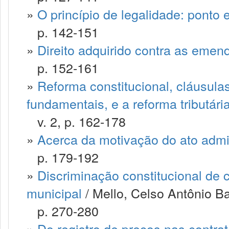
»
O princípio de legalidade: ponto 
p. 142-151
»
Direito adquirido contra as emen
p. 152-161
»
Reforma constitucional, cláusulas
fundamentais, e a reforma tributári
v. 2, p. 162-178
»
Acerca da motivação do ato admin
p. 179-192
»
Discriminação constitucional de 
municipal
/ Mello, Celso Antônio B
p. 270-280
»
Do registro de preços nas contra