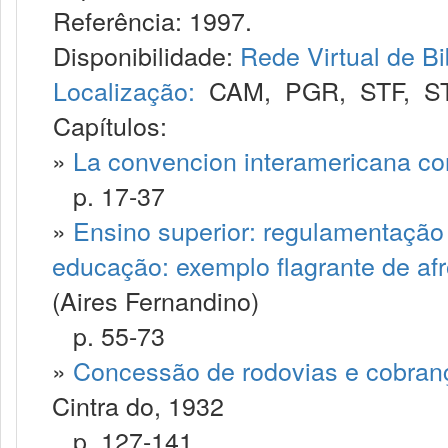
Referência: 1997.
Disponibilidade:
Rede Virtual de Bi
Localização:
CAM
,
PGR
,
STF
,
S
Capítulos:
»
La convencion interamericana con
p. 17-37
»
Ensino superior: regulamentação 
educação: exemplo flagrante de afro
(Aires Fernandino)
p. 55-73
»
Concessão de rodovias e cobran
Cintra do, 1932
p. 127-141