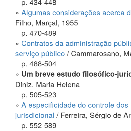
p. 434-448
»
Algumas considerações acerca d
Filho, Marçal, 1955
p. 470-489
»
Contratos da administração públi
serviço público
/ Cammarosano, Má
p. 488-504
»
Um breve estudo filosófico-jurí
Diniz, Maria Helena
p. 505-523
»
A especificidade do controle dos
jurisdicional
/ Ferreira, Sérgio de A
p. 552-589