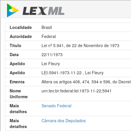
Localidade
Brasil
Autoridade
Federal
Título
Lei nº 5.941, de 22 de Novembro de 1973
Data
22/11/1973
Apelido
Lei Fleury
Apelido
LEI-5941-1973-11-22 , Lei Fleury
Ementa
Altera os artigos 408, 474, 594 e 596, do Decre
Nome
urn:lex:br:federal:lei:1973-11-22;5941
Uniforme
Mais
Senado Federal
detalhes
Mais
Câmara dos Deputados
detalhes