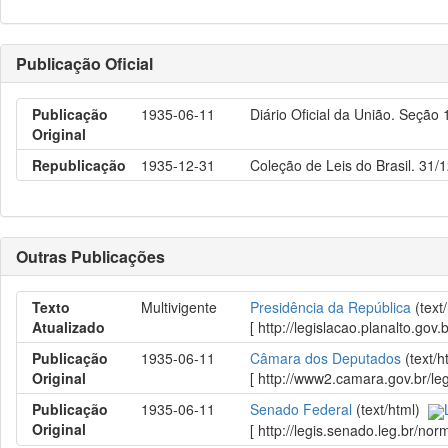
Publicação Oficial
Publicação
1935-06-11
Diário Oficial da União. Seção
Original
Republicação
1935-12-31
Coleção de Leis do Brasil. 31/
Outras Publicações
Texto
Multivigente
Presidência da República
(text
Atualizado
[ http://legislacao.planalto.
Publicação
1935-06-11
Câmara dos Deputados
(text/
Original
[ http://www2.camara.gov.br/le
Publicação
1935-06-11
Senado Federal
(text/html)
Original
[ http://legis.senado.leg.br/no