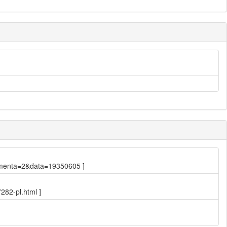
2&ementa=2&data=19350605 ]
282-pl.html ]