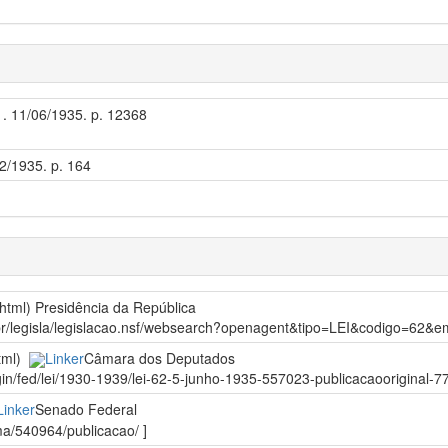
 1. 11/06/1935. p. 12368
12/1935. p. 164
/html)
Presidência da República
gov.br/legisla/legislacao.nsf/websearch?openagent&tipo=LEI&codigo=6
html)
Linker
Câmara dos Deputados
gin/fed/lei/1930-1939/lei-62-5-junho-1935-557023-publicacaooriginal-77
Linker
Senado Federal
rma/540964/publicacao/ ]