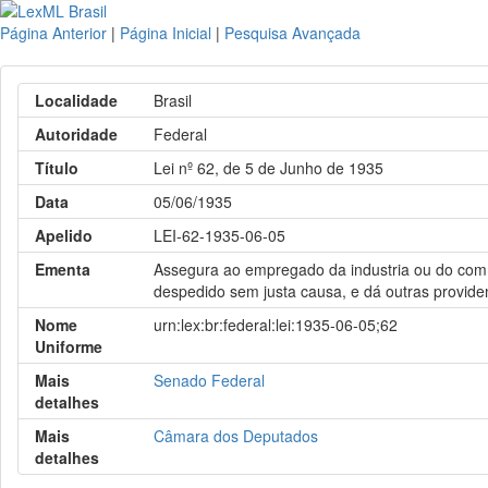
Página Anterior
|
Página Inicial
|
Pesquisa Avançada
Localidade
Brasil
Autoridade
Federal
Título
Lei nº 62, de 5 de Junho de 1935
Data
05/06/1935
Apelido
LEI-62-1935-06-05
Ementa
Assegura ao empregado da industria ou do comm
despedido sem justa causa, e dá outras provide
Nome
urn:lex:br:federal:lei:1935-06-05;62
Uniforme
Mais
Senado Federal
detalhes
Mais
Câmara dos Deputados
detalhes