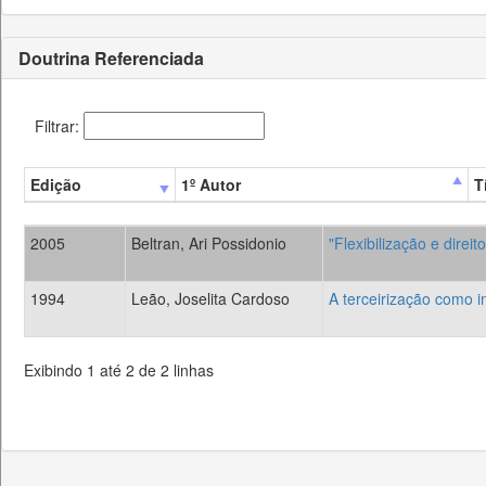
Doutrina Referenciada
Filtrar:
Edição
1º Autor
T
2005
Beltran, Ari Possidonio
"Flexibilização e direit
1994
Leão, Joselita Cardoso
A terceirização como i
Exibindo 1 até 2 de 2 linhas