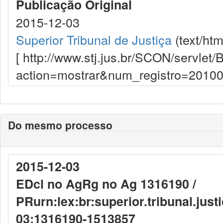
Publicação Original
2015-12-03
Superior Tribunal de Justiça
(text/htm
[ http://www.stj.jus.br/SCON/servle
action=mostrar&num_registro=20100
Do mesmo processo
2015-12-03
EDcl no AgRg no Ag 1316190 /
PR
urn:lex:br:superior.tribunal.jus
03;1316190-1513857