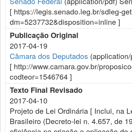
Senado Federal
(application/pdf)
Sen
[ https://legis.senado.leg.br/sdleg-g
dm=5237732&disposition=inline ]
Publicação Original
2017-04-19
Câmara dos Deputados
(application/
[ http://www.camara.gov.br/proposi
codteor=1546764 ]
Texto Final Revisado
2017-04-10
Projeto de Lei Ordinária [ Inclui, na
Brasileiro (Decreto-lei n. 4.657, de 
eficiência na criação e aplicação do d