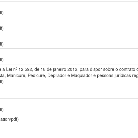
f)
f)
f)
f)
ra a Lei nº 12.592, de 18 de janeiro 2012, para dispor sobre o contrato
cista, Manicure, Pedicure, Depilador e Maquiador e pessoas jurídicas re
f)
f)
ation/pdf)