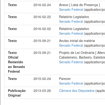
Texto
2016-02-24
Anexo [ Lista de Presença ]
Senado Federal
(application/pd
Texto
2016-02-22
Relatório Legislativo
Senado Federal
(application/pd
Texto
2016-02-02
Relatório Legislativo
Senado Federal
(application/pd
Texto
2015-09-21
Avulso inicial da matéria
Senado Federal
(application/pd
Texto
2015-09-21
Projeto de Lei Ordinária [ Alte
Oficial
Cabeleireiro, Barbeiro, Esteti
Remetido
Senado Federal
(application/pd
ao Senado
Federal
Texto
2015-02-24
Parecer
Senado Federal
(application/pd
Publicação
2013-03-26
Câmara dos Deputados
(applic
Original