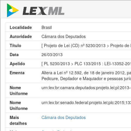
Localidade
Brasil
Autoridade
Câmara dos Deputados
Título
[ Projeto de Lei (CD) nº 5230/2013 > Projeto de
Data
26/03/2013
Apelido
[ PL 5230/2013 > PLC 133/2015 : LEI-13352-20
Ementa
Altera a Lei nº 12.592, de 18 de janeiro 2012, p
Pedicure, Depilador e Maquiador e pessoas jurí
Nome
urn:lex:br:camara.deputados:projeto.lei;pl:201
Uniforme
Nome
urn:lex:br:senado.federal:projeto.lei;plc:2015;13
Uniforme
Mais
Câmara dos Deputados
detalhes