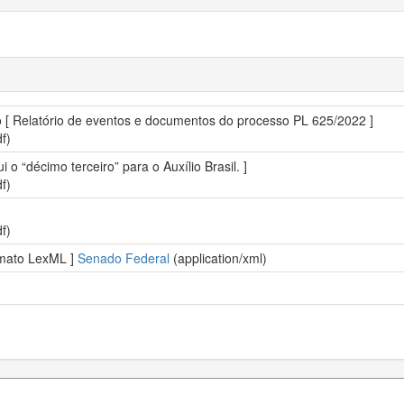
vo [ Relatório de eventos e documentos do processo PL 625/2022 ]
f)
ui o “décimo terceiro” para o Auxílio Brasil. ]
f)
f)
ormato LexML ]
Senado Federal
(application/xml)