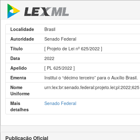
Localidade
Brasil
Autoridade
Senado Federal
Título
[ Projeto de Lei nº 625/2022 ]
Data
2022
Apelido
[ PL 625/2022 ]
Ementa
Institui o “décimo terceiro” para o Auxílio Brasil.
Nome
urn:lex:br:senado.federal:projeto.lei;pl:2022;625
Uniforme
Mais
Senado Federal
detalhes
Publicação Oficial