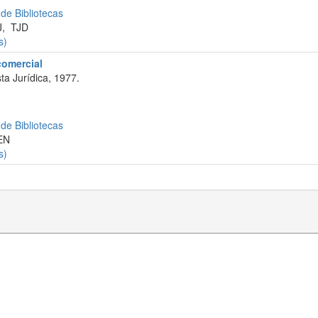
 de Bibliotecas
J
,
TJD
s)
 comercial
ta Jurídica, 1977.
 de Bibliotecas
EN
s)