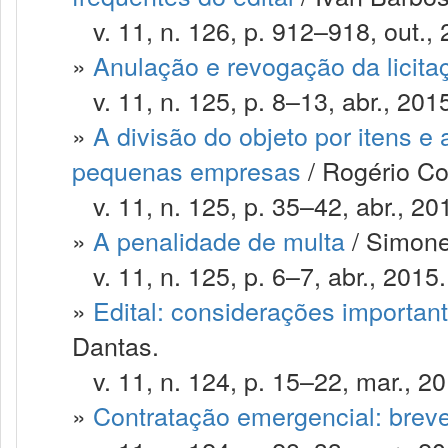
v. 11, n. 126, p. 912–918, out., 
»
Anulação e revogação da licita
v. 11, n. 125, p. 8–13, abr., 201
»
A divisão do objeto por itens e 
pequenas empresas
/ Rogério Co
v. 11, n. 125, p. 35–42, abr., 20
»
A penalidade de multa
/ Simone 
v. 11, n. 125, p. 6–7, abr., 2015.
»
Edital: considerações importan
Dantas.
v. 11, n. 124, p. 15–22, mar., 20
»
Contratação emergencial: bre