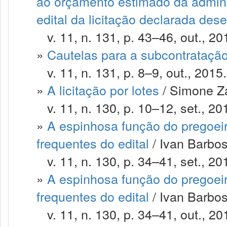
ao orçamento estimado da admini
edital da licitação declarada dese
v. 11, n. 131, p. 43–46, out., 20
»
Cautelas para a subcontrataçã
v. 11, n. 131, p. 8–9, out., 2015.
»
A licitação por lotes
/ Simone Za
v. 11, n. 130, p. 10–12, set., 20
»
A espinhosa função do pregoeir
frequentes do edital
/ Ivan Barbosa
v. 11, n. 130, p. 34–41, set., 20
»
A espinhosa função do pregoeir
frequentes do edital
/ Ivan Barbosa
v. 11, n. 130, p. 34–41, out., 20