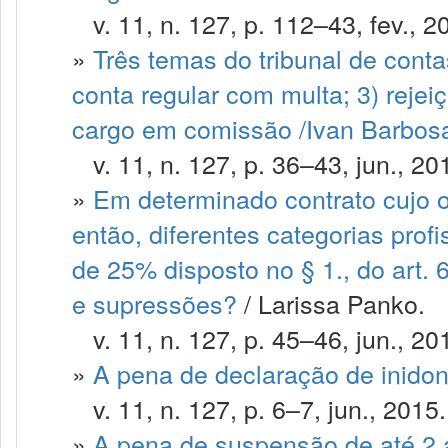
v. 11, n. 127, p. 112–43, fev., 2
»
Três temas do tribunal de contas
conta regular com multa; 3) rejei
cargo em comissão /Ivan Barbosa
v. 11, n. 127, p. 36–43, jun., 20
»
Em determinado contrato cujo o
então, diferentes categorias prof
de 25% disposto no § 1., do art. 
e supressões?
/ Larissa Panko.
v. 11, n. 127, p. 45–46, jun., 20
»
A pena de declaração de inido
v. 11, n. 127, p. 6–7, jun., 2015.
»
A pena de suspensão de até 2