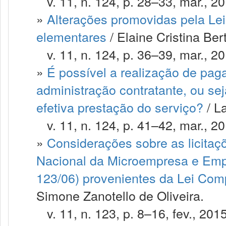
v. 11, n. 124, p. 28–33, mar., 20
»
Alterações promovidas pela Le
elementares
/ Elaine Cristina Ber
v. 11, n. 124, p. 36–39, mar., 20
»
É possível a realização de pag
administração contratante, ou se
efetiva prestação do serviço?
/ L
v. 11, n. 124, p. 41–42, mar., 20
»
Considerações sobre as licitaç
Nacional da Microempresa e Emp
123/06) provenientes da Lei Com
Simone Zanotello de Oliveira.
v. 11, n. 123, p. 8–16, fev., 2015