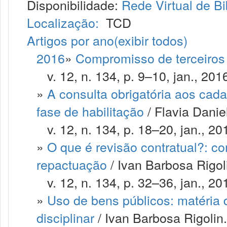
Disponibilidade:
Rede Virtual de Bi
Localização:
TCD
Artigos por ano
(exibir todos)
2016
»
Compromisso de terceiros 
v. 12, n. 134, p. 9–10, jan., 201
»
A consulta obrigatória aos cad
fase de habilitação
/ Flavia Danie
v. 12, n. 134, p. 18–20, jan., 20
»
O que é revisão contratual?: c
repactuação
/ Ivan Barbosa Rigol
v. 12, n. 134, p. 32–36, jan., 20
»
Uso de bens públicos: matéria d
disciplinar
/ Ivan Barbosa Rigolin.