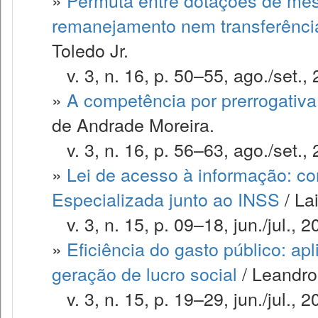
»
Permuta entre dotações de mes
remanejamento nem transferênci
Toledo Jr.
v. 3, n. 16, p. 50–55, ago./set., 
»
A competência por prerrogativa
de Andrade Moreira.
v. 3, n. 16, p. 56–63, ago./set., 
»
Lei de acesso à informação: co
Especializada junto ao INSS
/ La
v. 3, n. 15, p. 09–18, jun./jul., 2
»
Eficiência do gasto público: a
geração de lucro social
/ Leandro 
v. 3, n. 15, p. 19–29, jun./jul., 2