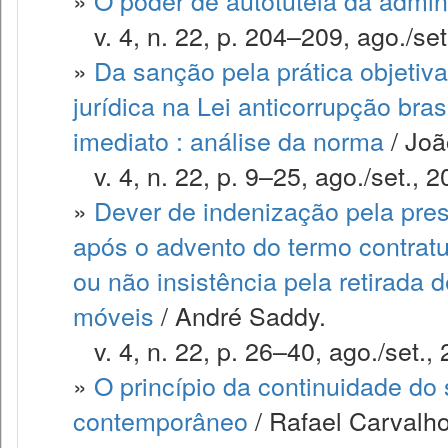
»
O poder de autotutela da admin
v. 4, n. 22, p. 204–209, ago./set
»
Da sanção pela prática objetiva 
jurídica na Lei anticorrupção brasil
imediato : análise da norma
/ Jo
v. 4, n. 22, p. 9–25, ago./set., 2
»
Dever de indenização pela pres
após o advento do termo contratu
ou não insistência pela retirada
móveis
/ André Saddy.
v. 4, n. 22, p. 26–40, ago./set., 
»
O princípio da continuidade do s
contemporâneo
/ Rafael Carvalho