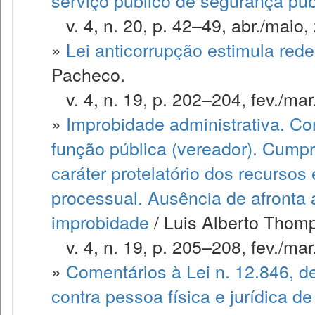
serviço público de segurança púb
v. 4, n. 20, p. 42–49, abr./maio,
»
Lei anticorrupção estimula red
Pacheco.
v. 4, n. 19, p. 202–204, fev./mar
»
Improbidade administrativa. C
função pública (vereador). Cumpr
caráter protelatório dos recurso
processual. Ausência de afronta 
improbidade
/ Luis Alberto Thom
v. 4, n. 19, p. 205–208, fev./mar
»
Comentários à Lei n. 12.846, d
contra pessoa física e jurídica de