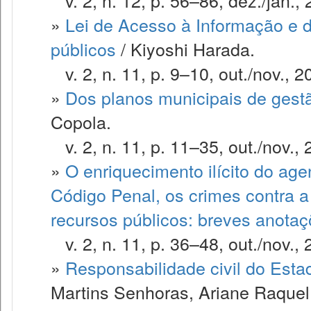
v. 2, n. 12, p. 56–86, dez./jan., 
»
Lei de Acesso à Informação e d
públicos
/ Kiyoshi Harada.
v. 2, n. 11, p. 9–10, out./nov., 2
»
Dos planos municipais de gestã
Copola.
v. 2, n. 11, p. 11–35, out./nov., 
»
O enriquecimento ilícito do ag
Código Penal, os crimes contra a
recursos públicos: breves anota
v. 2, n. 11, p. 36–48, out./nov., 
»
Responsabilidade civil do Estad
Martins Senhoras, Ariane Raquel