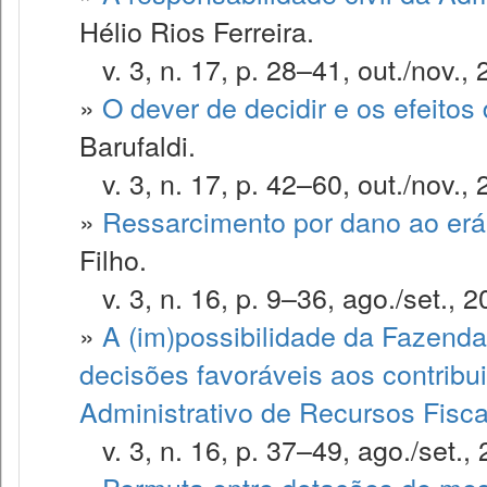
Hélio Rios Ferreira.
v. 3, n. 17, p. 28–41, out./nov., 
»
O dever de decidir e os efeitos 
Barufaldi.
v. 3, n. 17, p. 42–60, out./nov., 
»
Ressarcimento por dano ao erár
Filho.
v. 3, n. 16, p. 9–36, ago./set., 2
»
A (im)possibilidade da Fazenda
decisões favoráveis aos contribu
Administrativo de Recursos Fisca
v. 3, n. 16, p. 37–49, ago./set., 