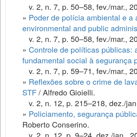
v. 2, n. 7, p. 50–58, fev./mar., 2
»
Poder de polícia ambiental e a 
environmental and public adminis
v. 2, n. 7, p. 50–58, fev./mar., 2
»
Controle de políticas públicas: a
fundamental social à segurança 
v. 2, n. 7, p. 59–71, fev./mar., 2
»
Reflexões sobre o crime de la
STF
/ Alfredo Gioielli.
v. 2, n. 12, p. 215–218, dez./jan
»
Policiamento, segurança públic
Roberto Conserino.
v. 2, n. 12, p. 9–24, dez./jan., 2