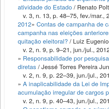
atividade do Estado
/ Renato Polt
v. 3, n. 13, p. 48–75, fev./mar., 
2012
»
Contas de campanha de ca
campanha nas eleições anteriores 
quitação eleitoral?
/ Luiz Eugenio
v. 2, n. 9, p. 9–21, jun./jul., 201
»
Responsabilidade por pesquisa 
diretas
/ Jessé Torres Pereira Juni
v. 2, n. 9, p. 22–39, jun./jul., 20
»
A inaplicabilidade da Lei de I
acumulação irregular de cargos p
v. 2, n. 9, p. 40–43, jun./jul., 20