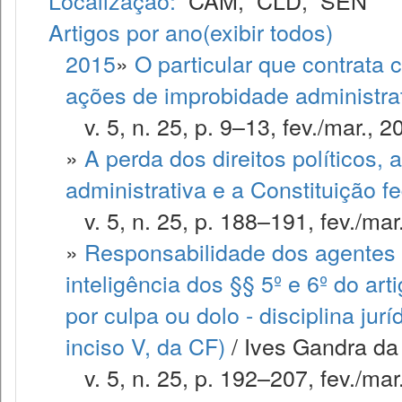
Localização:
CAM
,
CLD
,
SEN
Artigos por ano
(exibir todos)
2015
»
O particular que contrata 
ações de improbidade administra
v. 5, n. 25, p. 9–13, fev./mar., 2
»
A perda dos direitos políticos, 
administrativa e a Constituição fe
v. 5, n. 25, p. 188–191, fev./mar
»
Responsabilidade dos agentes p
inteligência dos §§ 5º e 6º do ar
por culpa ou dolo - disciplina jur
inciso V, da CF)
/ Ives Gandra da 
v. 5, n. 25, p. 192–207, fev./mar