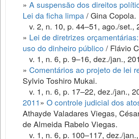
»
A suspensão dos direitos políti
Lei da ficha limpa
/ Gina Copola.
v. 2, n. 10, p. 44–51, ago./set., 
»
Lei de diretrizes orçamentárias
uso do dinheiro público
/ Flávio C
v. 1, n. 6, p. 9–16, dez./jan., 20
»
Comentários ao projeto de lei 
Sylvio Toshiro Mukai.
v. 1, n. 6, p. 17–22, dez./jan., 2
2011
»
O controle judicial dos ato
Athayde Valadares Viegas, Césa
de Almeida Rabelo Viegas.
v. 1, n. 6, p. 100–117, dez./jan.