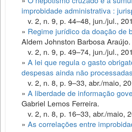
»
O nepotismo cruzado e a súmula
improbidade administrativa : juri
v. 2, n. 9, p. 44–48, jun./jul., 20
»
Regime jurídico da doação de b
Aldem Johnston Barbosa Araújo.
v. 2, n. 9, p. 49–74, jun./jul., 20
»
A lei que regula o gasto obriga
despesas ainda não processada
v. 2, n. 8, p. 9–33, abr./maio, 20
»
A liberdade de informação gov
Gabriel Lemos Ferreira.
v. 2, n. 8, p. 16–33, abr./maio, 
»
As correlações entre improbidad