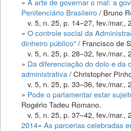
»
A arte de governar o mal: a g
Penitenciário Brasileiro
/ Bruno R
v. 5, n. 25, p. 14–27, fev./mar., 
»
O controle social da Administr
dinheiro público"
/ Francisco de S
v. 5, n. 25, p. 28–32, fev./mar., 
»
Da diferenciação do dolo e da c
administrativa
/ Christopher Pinho
v. 5, n. 25, p. 33–36, fev./mar., 
»
Pode o parlamentar estar sujei
Rogério Tadeu Romano.
v. 5, n. 25, p. 37–42, fev./mar., 
2014
»
As parcerias celebradas e