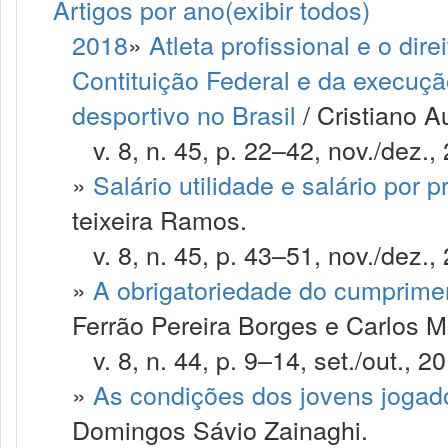
Artigos por ano
(exibir todos)
2018
»
Atleta profissional e o dir
Contituição Federal e da execuçã
desportivo no Brasil
/ Cristiano A
v. 8, n. 45, p. 22–42, nov./dez.,
»
Salário utilidade e salário por 
teixeira Ramos.
v. 8, n. 45, p. 43–51, nov./dez.,
»
A obrigatoriedade do cumprime
Ferrão Pereira Borges e Carlos Mi
v. 8, n. 44, p. 9–14, set./out., 2
»
As condições dos jovens jogador
Domingos Sávio Zainaghi.