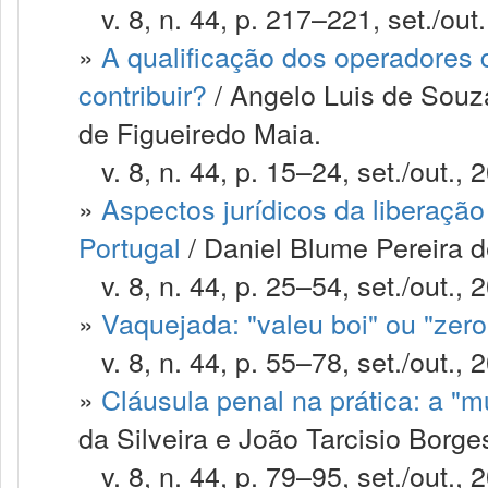
v. 8, n. 44, p. 217–221, set./out.
»
A qualificação dos operadores d
contribuir?
/ Angelo Luis de Souz
de Figueiredo Maia.
v. 8, n. 44, p. 15–24, set./out., 
»
Aspectos jurídicos da liberação
Portugal
/ Daniel Blume Pereira 
v. 8, n. 44, p. 25–54, set./out., 
»
Vaquejada: "valeu boi" ou "zero
v. 8, n. 44, p. 55–78, set./out., 
»
Cláusula penal na prática: a "m
da Silveira e João Tarcisio Borges
v. 8, n. 44, p. 79–95, set./out., 