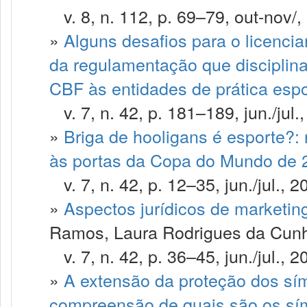
v. 8, n. 112, p. 69–79, out-nov/,
»
Alguns desafios para o licenci
da regulamentação que disciplin
CBF às entidades de prática espo
v. 7, n. 42, p. 181–189, jun./jul.
»
Briga de hooligans é esporte?: 
às portas da Copa do Mundo de 
v. 7, n. 42, p. 12–35, jun./jul., 2
»
Aspectos jurídicos de marketi
Ramos, Laura Rodrigues da Cunh
v. 7, n. 42, p. 36–45, jun./jul., 2
»
A extensão da proteção dos sí
compreensão de quais são os sím