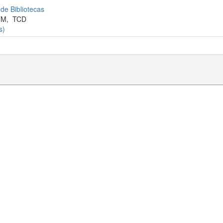
 de Bibliotecas
TM
,
TCD
s)