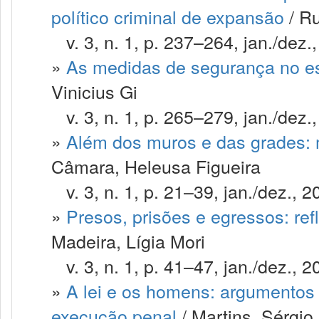
político criminal de expansão
/ Ru
v. 3, n. 1, p. 237–264, jan./dez.
»
As medidas de segurança no es
Vinicius Gi
v. 3, n. 1, p. 265–279, jan./dez.
»
Além dos muros e das grades:
Câmara, Heleusa Figueira
v. 3, n. 1, p. 21–39, jan./dez., 2
»
Presos, prisões e egressos: ref
Madeira, Lígia Mori
v. 3, n. 1, p. 41–47, jan./dez., 2
»
A lei e os homens: argumentos s
execução penal
/ Martins, Sérgio