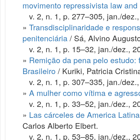
movimento repressivista law and 
v. 2, n. 1, p. 277–305, jan./dez.
»
Transdisciplinaridade e respon
penitenciária
/ Sá, Alvino August
v. 2, n. 1, p. 15–32, jan./dez., 2
»
Remição da pena pelo estudo: f
Brasileiro
/ Kuriki, Patricia Cristin
v. 2, n. 1, p. 307–335, jan./dez.
»
A mulher como vítima e agresso
v. 2, n. 1, p. 33–52, jan./dez., 2
»
Las cárceles de America Latina
Carlos Alberto Elbert.
v. 2, n. 1, p. 53–85, jan./dez., 2