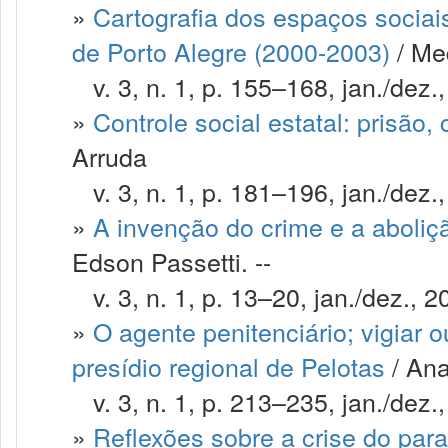
»
Cartografia dos espaços sociai
de Porto Alegre (2000-2003)
/ Me
v. 3, n. 1, p. 155–168, jan./dez.
»
Controle social estatal: prisão, 
Arruda
v. 3, n. 1, p. 181–196, jan./dez.
»
A invenção do crime e a aboliçã
Edson Passetti. --
v. 3, n. 1, p. 13–20, jan./dez., 2
»
O agente penitenciário; vigiar 
presídio regional de Pelotas
/ Ana
v. 3, n. 1, p. 213–235, jan./dez.
»
Reflexões sobre a crise do par