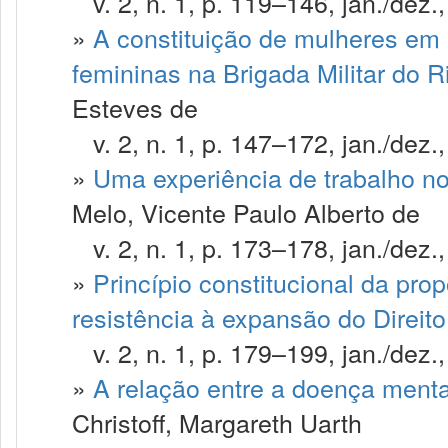
v. 2, n. 1, p. 119–146, jan./dez.
»
A constituição de mulheres em p
femininas na Brigada Militar do 
Esteves de
v. 2, n. 1, p. 147–172, jan./dez.
»
Uma experiência de trabalho no
Melo, Vicente Paulo Alberto de
v. 2, n. 1, p. 173–178, jan./dez.
»
Princípio constitucional da pro
resistência à expansão do Direit
v. 2, n. 1, p. 179–199, jan./dez.
»
A relação entre a doença menta
Christoff, Margareth Uarth