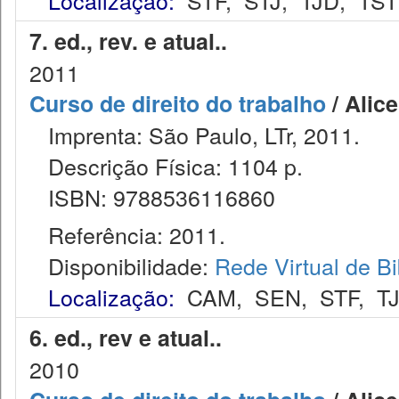
Localização:
STF
,
STJ
,
TJD
,
TST
7. ed., rev. e atual..
2011
Curso de direito do trabalho
/ Alic
Imprenta: São Paulo, LTr, 2011.
Descrição Física: 1104 p.
ISBN: 9788536116860
Referência: 2011.
Disponibilidade:
Rede Virtual de Bi
Localização:
CAM
,
SEN
,
STF
,
T
6. ed., rev e atual..
2010