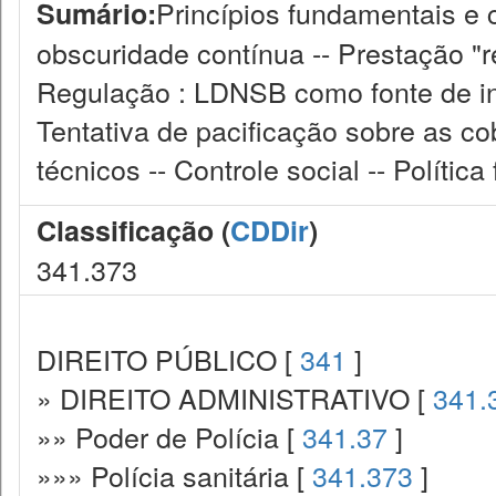
Princípios fundamentais e co
Sumário:
obscuridade contínua -- Prestação "r
Regulação : LDNSB como fonte de inc
Tentativa de pacificação sobre as c
técnicos -- Controle social -- Política
Classificação (
CDDir
)
341.373
DIREITO PÚBLICO [
341
]
» DIREITO ADMINISTRATIVO [
341.
»» Poder de Polícia [
341.37
]
»»» Polícia sanitária [
341.373
]